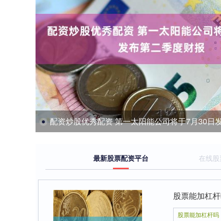
配资炒股优秀配资 第一太阳能公司将于7月30日
最新股票配资平台
在线股
股票能加杠杆
股票能加杠杆吗