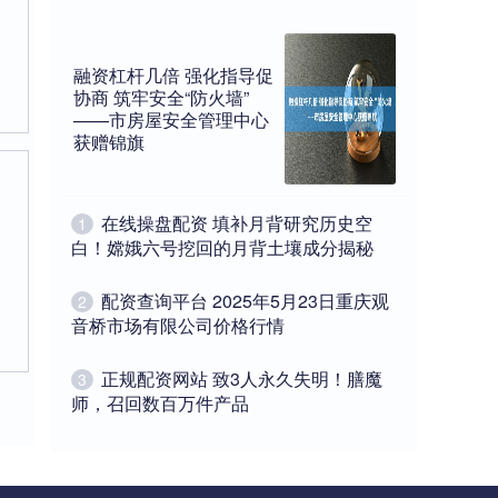
如果你心情烦闷，急躁总想发脾气，嘴巴又干
又苦，老是叹气，感觉胸口堵的慌，胀疼，晚
上翻来覆去的睡不好，可能是肝出了问题炒股
融资杠杆几倍 强化指导促
协商 筑牢安全“防火墙”
正规配资开户 出手！巴菲特嗅到了什么？
——市房屋安全管理中心
获赠锦旗
在线股票配资平台
2024-10-30
转自：中国证券报 新华财经北京9月29日电
（周璐璐）“股神”巴菲特近期几乎清仓式抛售美
​在线操盘配资 填补月背研究历史空
1
国银行，他嗅到了什么？ 美国证券交
白！嫦娥六号挖回的月背土壤成分揭秘
​配资查询平台 2025年5月23日重庆观
2
音桥市场有限公司价格行情
​正规配资网站 致3人永久失明！膳魔
3
师，召回数百万件产品