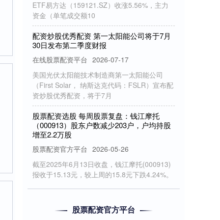
资金（单笔成交额10
配资炒股优秀配资 第一太阳能公司将于7月
30日发布第二季度财报
在线股票配资平台
2026-07-17
美国光伏太阳能技术制造商第一太阳能公司
（First Solar， 纳斯达克代码：FSLR）宣布配
资炒股优秀配资，将于7月
股票配资选股 每周股票复盘：钱江摩托
（000913）股东户数减少203户，户均持股
增至2.2万股
股票配资官方平台
2026-05-26
截至2025年6月13日收盘，钱江摩托(000913)
报收于15.13元，较上周的15.8元下跌4.24%。
本周，钱江摩
炒股怎么开通杠杆 疏肝不健脾，一场空欢
喜，三个中成药，肝脾同调
股票配资官方平台
股票配资官方平台
2024-10-16