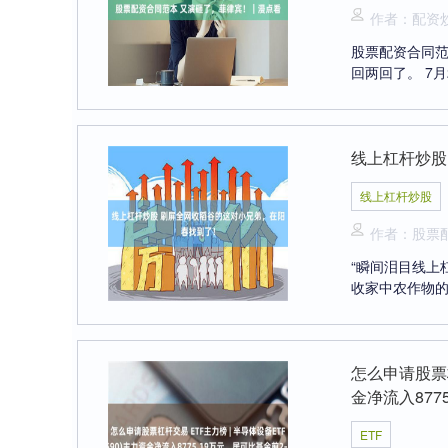
作者：配资
股票配资合同范
回两回了。 7月
线上杠杆炒股
线上杠杆炒股
作者：股票
“瞬间泪目线上
收家中农作物的
怎么申请股票杠
金净流入8775
ETF