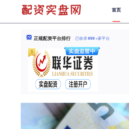
首页
正规配资平台排行
已收录
999
+家平台