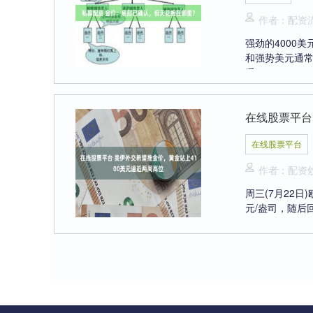
作者：配资
强劲的4000
和强势美元通常
暖：....
在线股票平台
在线股票平台
作者：配资
周三(7月22日
元/盎司，随后回